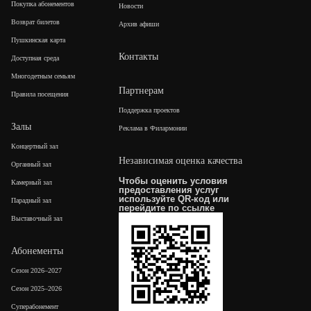
Покупка абонементов
Новости
Возврат билетов
Архив афиши
Пушкинская карта
Контакты
Доступная среда
Многодетным семьям
Партнерам
Правила посещения
Поддержка проектов
Залы
Реклама в Филармонии
Концертный зал
Независимая оценка качества
Органный зал
Чтобы оценить условия
Камерный зал
предоставления услуг
используйте QR-код или
Парадный зал
перейдите по
ссылке
Выставочный зал
Абонементы
Сезон 2026–2027
Сезон 2025–2026
Суперабонемент