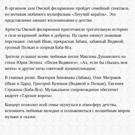
В органном зале Омской филармонии пройдет семейный спектакль
по мотивам любимого мультфильма «Летучий корабль». Это
представление оживит воспоминания о детстве.
Артисты Омской филармонии приготовили трогательную историю
о силе искренней любви и доброты. На сцене оживут знакомые
персонажи: смелый Иван, прекрасная Забава, забавный Водяной,
грозный Полкан и озорная Баба-Яга.
Зрители услышат всеми любимые песни Максима Дунаевского на
стихи Юрия Энтина: «Песня Водяного», «Ах, если бы сбылась моя
мечта» и другие хиты советской мультипликации.
В главных ролях: Виктория Зиновьева (Забава), Олег Митраков
(Иван и Царь), Григорий Кулешов (Водяной и Полкан), Евгения
Строкина (Баба-Яга). Музыкальное сопровождение обеспечит
квартет «Тарские ворота».
Концерт позволит всей семье окунуться в атмосферу детства,
вспомнить любимые мелодии и познакомиться с волшебным миром
музыки и сказки.