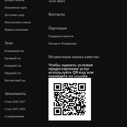
Возврат билетов
Архив афиши
Пушкинская карта
Контакты
Доступная среда
Многодетным семьям
Партнерам
Правила посещения
Поддержка проектов
Залы
Реклама в Филармонии
Концертный зал
Независимая оценка качества
Органный зал
Чтобы оценить условия
Камерный зал
предоставления услуг
используйте QR-код или
Парадный зал
перейдите по
ссылке
Выставочный зал
Абонементы
Сезон 2026–2027
Сезон 2025–2026
Суперабонемент