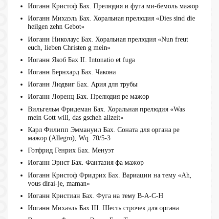
Иоганн Кристоф Бах. Прелюдия и фуга ми-бемоль мажор
Иоганн Михаэль Бах. Хоральная прелюдия «Dies sind die
heilgen zehn Gebot»
Иоганн Николаус Бах. Хоральная прелюдия «Nun freut
euch, lieben Christen g mein»
Иоганн Якоб Бах II. Intonatio et fuga
Иоганн Бернхард Бах. Чакона
Иоганн Людвиг Бах. Ария для трубы
Иоганн Лоренц Бах. Прелюдия ре мажор
Вильгельм Фридеман Бах. Хоральная прелюдия «Was
mein Gott will, das gscheh allzeit»
Карл Филипп Эммануил Бах. Соната для органа ре
мажор (Allegro), Wq. 70/5-3
Готфрид Генрих Бах. Менуэт
Иоганн Эрнст Бах. Фантазия фа мажор
Иоганн Кристоф Фридрих Бах. Вариации на тему «Ah,
vous dirai-je, maman»
Иоганн Кристиан Бах. Фуга на тему B-A-C-H
Иоганн Михаэль Бах III. Шесть строчек для органа