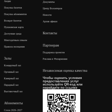
Акции
Документы
Покупка билетов
Центр Волонтеров
Покупка абонементов
Новости
Возврат билетов
Архив афиши
Пушкинская карта
Контакты
Доступная среда
Многодетным семьям
Партнерам
Правила посещения
Поддержка проектов
Залы
Реклама в Филармонии
Концертный зал
Независимая оценка качества
Органный зал
Чтобы оценить условия
Камерный зал
предоставления услуг
используйте QR-код или
Парадный зал
перейдите по
ссылке
Выставочный зал
Абонементы
Сезон 2026–2027