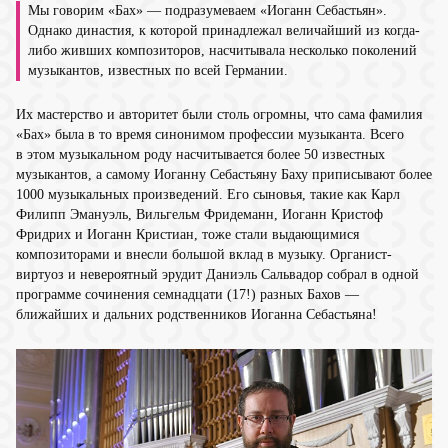
Мы говорим «Бах» — подразумеваем «Иоганн Себастьян».
Однако династия, к которой принадлежал величайший из когда-
либо живших композиторов, насчитывала несколько поколений
музыкантов, известных по всей Германии.
Их мастерство и авторитет были столь огромны, что сама фамилия
«Бах» была в то время синонимом профессии музыканта. Всего
в этом музыкальном роду насчитывается более 50 известных
музыкантов, а самому Иоганну Себастьяну Баху приписывают более
1000 музыкальных произведений. Его сыновья, такие как Карл
Филипп Эмануэль, Вильгельм Фридеманн, Иоганн Кристоф
Фридрих и Иоганн Кристиан, тоже стали выдающимися
композиторами и внесли большой вклад в музыку. Органист-
виртуоз и невероятный эрудит Даниэль Сальвадор собрал в одной
программе сочинения семнадцати (17!) разных Бахов —
ближайших и дальних родственников Иоганна Себастьяна!