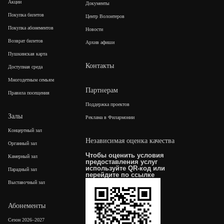
Акции
Документы
Покупка билетов
Центр Волонтеров
Покупка абонементов
Новости
Возврат билетов
Архив афиши
Пушкинская карта
Контакты
Доступная среда
Многодетным семьям
Партнерам
Правила посещения
Поддержка проектов
Залы
Реклама в Филармонии
Концертный зал
Независимая оценка качества
Органный зал
Чтобы оценить условия
Камерный зал
предоставления услуг
используйте QR-код или
Парадный зал
перейдите по
ссылке
Выставочный зал
Абонементы
Сезон 2026–2027