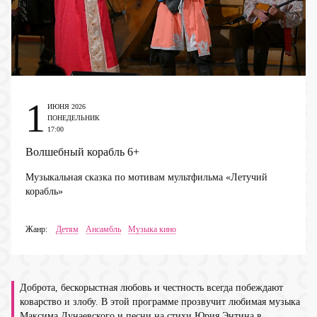
1
ИЮНЯ 2026
ПОНЕДЕЛЬНИК
17:00
Волшебный корабль
6+
Музыкальная сказка по мотивам мультфильма «Летучий
корабль»
Жанр:
Детям
Ансамбль
Музыка кино
Доброта, бескорыстная любовь и честность всегда побеждают
коварство и злобу. В этой программе прозвучит любимая музыка
Максима Дунаевского и песни на стихи Юрия Энтина в