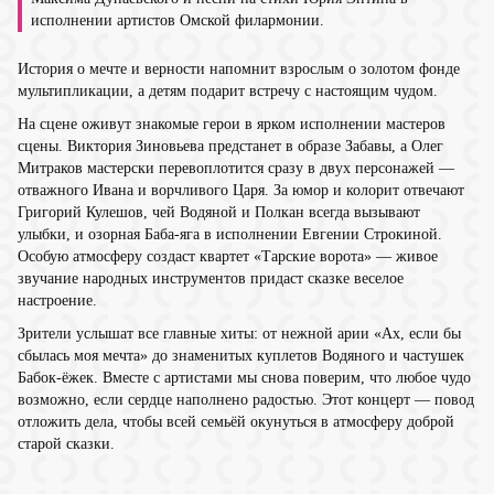
исполнении артистов Омской филармонии.
История о мечте и верности напомнит взрослым о золотом фонде
мультипликации, а детям подарит встречу с настоящим чудом.
На сцене оживут знакомые герои в ярком исполнении мастеров
сцены. Виктория Зиновьева предстанет в образе Забавы, а Олег
Митраков мастерски перевоплотится сразу в двух персонажей —
отважного Ивана и ворчливого Царя. За юмор и колорит отвечают
Григорий Кулешов, чей Водяной и Полкан всегда вызывают
улыбки, и озорная Баба-яга в исполнении Евгении Строкиной.
Особую атмосферу создаст квартет «Тарские ворота» — живое
звучание народных инструментов придаст сказке веселое
настроение.
Зрители услышат все главные хиты: от нежной арии «Ах, если бы
сбылась моя мечта» до знаменитых куплетов Водяного и частушек
Бабок-ёжек. Вместе с артистами мы снова поверим, что любое чудо
возможно, если сердце наполнено радостью. Этот концерт — повод
отложить дела, чтобы всей семьёй окунуться в атмосферу доброй
старой сказки.