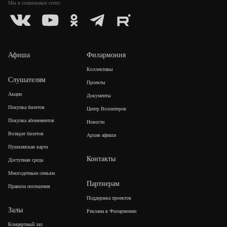
Мы в социальных
сетях:
Афиша
Филармония
Коллективы
Слушателям
Проекты
Акции
Документы
Покупка билетов
Центр Волонтеров
Покупка абонементов
Новости
Возврат билетов
Архив афиши
Пушкинская карта
Контакты
Доступная среда
Многодетным семьям
Партнерам
Правила посещения
Поддержка проектов
Залы
Реклама в Филармонии
Концертный зал