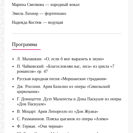
Марина Смелкова
— народный вокал
Эмиль Лихнер
— фортепиано
Надежда Костюк
— ведущая
Программа
Л. Малашкин. «О, если б мог выразить в звуке»
П. Чайковский. «Благословляю вас, леса» из цикла «7
романсов» ор. 47
Русская народная песня «Моршанские страдания»
Дж. Россини. Ария Базилио из оперы «Севильский
цирюльник»
Г. Доницетти. Дуэт Малатесты и Дона Паскуале из оперы
«Дон Паскуале»
В. Моцарт. Ария Лепорелло из «Дон Жуана»
С. Рахманинов. Пляска цыганок из оперы «Алеко»
Ф. Герман. «Очи черные»