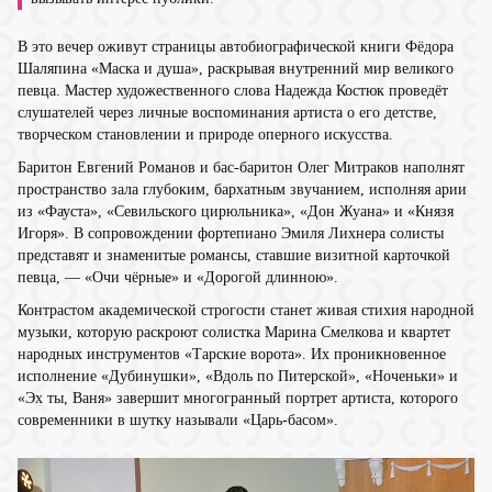
В это вечер оживут страницы автобиографической книги Фёдора
Шаляпина «Маска и душа», раскрывая внутренний мир великого
певца. Мастер художественного слова Надежда Костюк проведёт
слушателей через личные воспоминания артиста о его детстве,
творческом становлении и природе оперного искусства.
Баритон Евгений Романов и бас-баритон Олег Митраков наполнят
пространство зала глубоким, бархатным звучанием, исполняя арии
из «Фауста», «Севильского цирюльника», «Дон Жуана» и «Князя
Игоря». В сопровождении фортепиано Эмиля Лихнера солисты
представят и знаменитые романсы, ставшие визитной карточкой
певца, — «Очи чёрные» и «Дорогой длинною».
Контрастом академической строгости станет живая стихия народной
музыки, которую раскроют солистка Марина Смелкова и квартет
народных инструментов «Тарские ворота». Их проникновенное
исполнение «Дубинушки», «Вдоль по Питерской», «Ноченьки» и
«Эх ты, Ваня» завершит многогранный портрет артиста, которого
современники в шутку называли «Царь-басом».