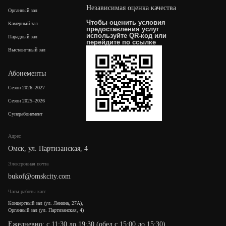
Независимая оценка качества
Органный зал
Чтобы оценить условия
Камерный зал
предоставления услуг
используйте QR-код или
Парадный зал
перейдите по
ссылке
Выставочный зал
Абонементы
Сезон 2026–2027
Сезон 2025–2026
Суперабонемент
Адрес
Омск, ул. Партизанская, 4
Электронная почта
bukof@omskcity.com
Часы работы касс
Концертный зал (ул. Ленина, 27А),
Органный зал (ул. Партизанская, 4)
Ежедневно: с 11:30 до 19:30 (обед с 15:00 до 15:30)