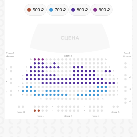
500 ₽
700 ₽
800 ₽
900 ₽
Правый
Левый
Партер
балкон
балкон
1а
1а
1
1
1
2
2
1
3
3
4
4
2
5
5
2
6
6
7
7
3
8
8
3
9
9
10
10
4
1
1
2
2
Ложа В
Ложа А
Ложа 3
Ложа 2
Ложа 1