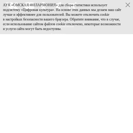
АУК «ОМСКАЯ ФИЛАРМОНИЯ» для сбора статистики использует
подсистему «Цифровая культура». На основе этих данных мы делаем наш сайт
лучше и эффективнее для пользователей. Вы можете отключить cookie
в настройках безопасности вашего браузера. Обратите внимание, что в случае,
если использование сайтом файлов cookie отключено, некоторые возможности
Афиша
Филармония
и услуги сайта могут быть недоступны.
Коллективы
Слушателям
Проекты
Акции
Документы
Покупка билетов
Центр Волонтеров
Покупка абонементов
Новости
Возврат билетов
Архив афиши
Пушкинская карта
Контакты
Доступная среда
Многодетным семьям
Партнерам
Правила посещения
Поддержка проектов
Залы
Реклама в Филармонии
Концертный зал
Независимая оценка качества
Органный зал