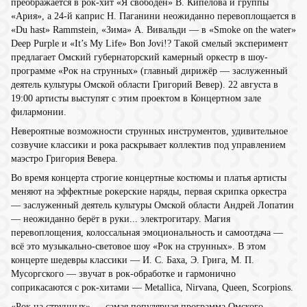
преображается в рок-хит «Я свободен» В. Кипелова и группы
«Ария», а 24-й каприс Н. Паганини неожиданно перевоплощается в
«Du hast» Rammstein, «Зима» А. Вивальди — в «Smoke on the water»
Deep Purple и «It’s My Life» Bon Jovi!? Такой смелый эксперимент
предлагает Омский губернаторский камерный оркестр в шоу-
программе «Рок на струнных» (главный дирижёр — заслуженный
деятель культуры Омской области Григорий Вевер). 22 августа в
19:00 артисты выступят с этим проектом в Концертном зале
филармонии.
Невероятные возможности струнных инструментов, удивительное
созвучие классики и рока раскрывает коллектив под управлением
маэстро Григория Вевера.
Во время концерта строгие концертные костюмы и платья артисты
меняют на эффектные рокерские наряды, первая скрипка оркестра
— заслуженный деятель культуры Омской области Андрей Лопатин
— неожиданно берёт в руки... электрогитару. Магия
перевоплощения, колоссальная эмоциональность и самоотдача —
всё это музыкально-световое шоу «Рок на струнных». В этом
концерте шедевры классики — И. С. Баха, Э. Грига, М. П.
Мусоргского — звучат в рок-обработке и гармонично
соприкасаются с рок-хитами — Metallica, Nirvana, Queen, Scorpions.
«Рок на струнных» — самая популярная программа Омского