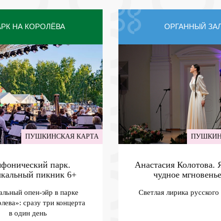
РК НА КОРОЛЁВА
ОРГАННЫЙ ЗА
ПУШКИНСКАЯ КАРТА
ПУШКИН
фонический парк.
Анастасия Колотова.
кальный пикник
6+
чудное мгновень
льный опен-эйр в парке
Светлая лирика русского
лева»: сразу три концерта
в один день