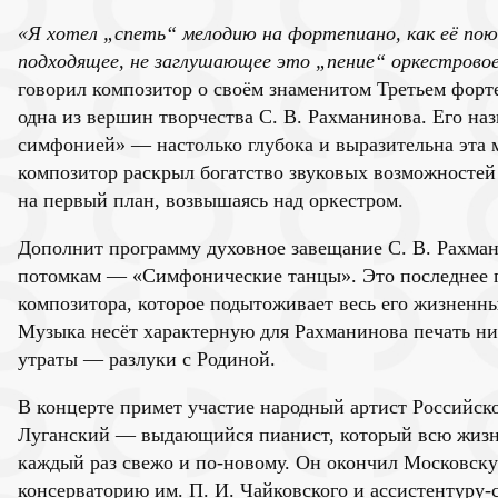
«Я хотел „спеть“ мелодию на фортепиано, как её по
подходящее, не заглушающее это „пение“ оркестрово
говорил композитор о своём знаменитом Третьем форт
одна из вершин творчества С. В. Рахманинова. Его на
симфонией» — настолько глубока и выразительна эта 
композитор раскрыл богатство звуковых возможностей
на первый план, возвышаясь над оркестром.
Дополнит программу духовное завещание С. В. Рахман
потомкам — «Симфонические танцы». Это последнее 
композитора, которое подытоживает весь его жизненны
Музыка несёт характерную для Рахманинова печать н
утраты — разлуки с Родиной.
В концерте примет участие народный артист Российс
Луганский — выдающийся пианист, который всю жизн
каждый раз свежо и по-новому. Он окончил Московск
консерваторию им. П. И. Чайковского и ассистентуру-с