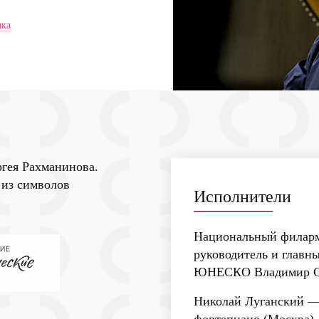
ыка
ргея Рахманинова.
 из символов
Исполнители
Национальный филарм
руководитель и главн
ЮНЕСКО Владимир С
Николай Луганский
— 