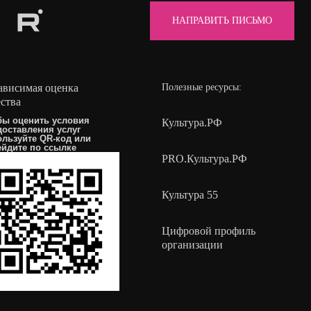
НАПРАВИТЬ ПИСЬМО
ависимая оценка
Полезные ресурсы:
ества
бы оценить условия
Культура.РФ
доставления услуг
ользуйте QR-код или
ейдите по
ссылке
PRO.Культура.РФ
Культура 55
Цифровой профиль
организации