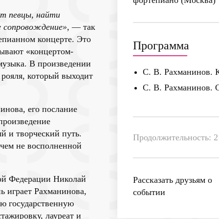
фортепиано (Москва)
ют певцы, найти
е сопровождение»,
— так
епианном концерте. Это
Программа
зывают «концертом-
музыка. В произведении
С. В. Рахманинов. 
 рояля, который выходит
С. В. Рахманинов.
инова, его послание
произведение
й и творческий путь.
Продолжительность: 2 
ичем не восполненной
кой Федерации Николай
Рассказать друзьям о
ь играет Рахманинова,
событии
ую государственную
тажировку, лауреат и