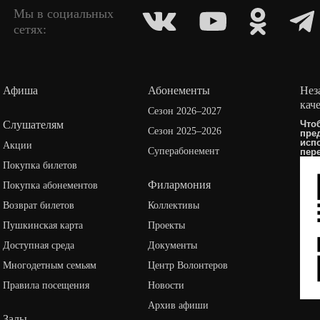
Мы в социальных
сетях:
Афиша
Абонементы
Нез
кач
Сезон 2026–2027
Слушателям
Что
Сезон 2025–2026
пре
исп
Акции
Суперабонемент
пер
Покупка билетов
Филармония
Покупка абонементов
Возврат билетов
Коллективы
Пушкинская карта
Проекты
Доступная среда
Документы
Многодетным семьям
Центр Волонтеров
Правила посещения
Новости
Архив афиши
Залы