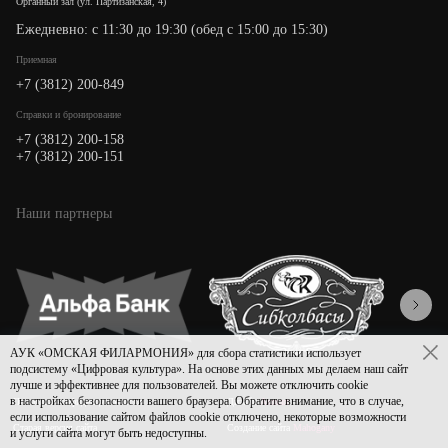
Органный зал (ул. Партизанская, 4)
Ежедневно: с 11:30 до 19:30 (обед с 15:00 до 15:30)
Приемная
+7 (3812) 200-849
Cправки и бронирование
+7 (3812) 200-158
+7 (3812) 200-151
Наши партнеры
АУК «ОМСКАЯ ФИЛАРМОНИЯ» для сбора статистики использует
подсистему «Цифровая культура». На основе этих данных мы делаем наш сайт
лучше и эффективнее для пользователей. Вы можете отключить cookie
в настройках безопасности вашего браузера. Обратите внимание, что в случае,
Политика конфиденциальности
Дизайн
Asmart
если использование сайтом файлов cookie отключено, некоторые возможности
Старая версия сайта
Создание сайта
Mahogany
и услуги сайта могут быть недоступны.