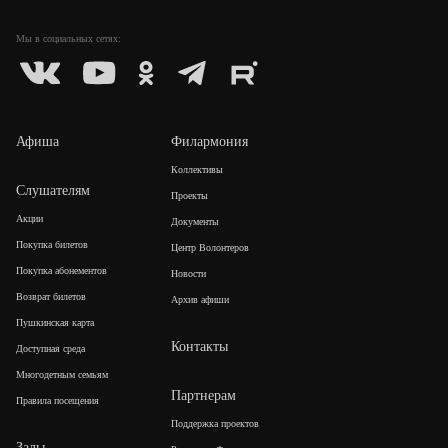
Мы в социальных
сетях:
Афиша
Филармония
Коллективы
Слушателям
Проекты
Акции
Документы
Покупка билетов
Центр Волонтеров
Покупка абонементов
Новости
Возврат билетов
Архив афиши
Пушкинская карта
Контакты
Доступная среда
Многодетным семьям
Партнерам
Правила посещения
Поддержка проектов
Залы