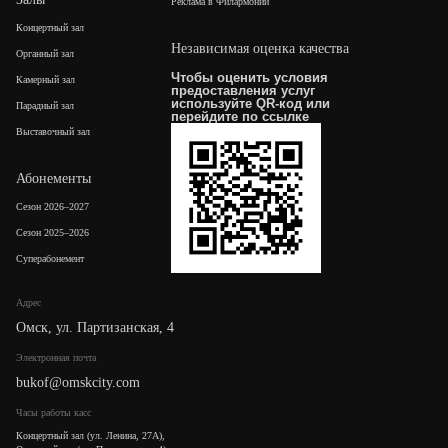
Реклама в Филармонии
Концертный зал
Независимая оценка качества
Органный зал
Чтобы оценить условия
Камерный зал
предоставления услуг
используйте QR-код или
Парадный зал
перейдите по
ссылке
Выставочный зал
Абонементы
Сезон 2026–2027
Сезон 2025–2026
Суперабонемент
Адрес
Омск, ул. Партизанская, 4
Электронная почта
bukof@omskcity.com
Часы работы касс
Концертный зал (ул. Ленина, 27А),