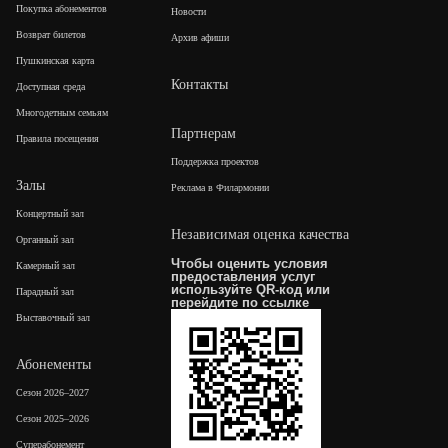
Покупка абонементов
Новости
Возврат билетов
Архив афиши
Пушкинская карта
Контакты
Доступная среда
Многодетным семьям
Партнерам
Правила посещения
Поддержка проектов
Залы
Реклама в Филармонии
Концертный зал
Независимая оценка качества
Органный зал
Чтобы оценить условия
Камерный зал
предоставления услуг
используйте QR-код или
Парадный зал
перейдите по
ссылке
Выставочный зал
Абонементы
Сезон 2026–2027
Сезон 2025–2026
Суперабонемент