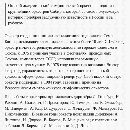
Омский академический симфонический оркестр — один из
крупнейших оркестров Сибири, который за свою полувековую
историю приобрел заслуженную известность в России и за
рубежом.
Оркестр создан по инициативе талантливого дирижера Семёна
Когана, остававшегося во главе коллектива более 10 лет. С 1970 года
оркестр начал гастрольную деятельность по городам Советского
Союза, с 1975 принимал участие в фестивалях, проводимых
Союзом композиторов СССР, исполняя современную
отечественную музыку. В 1978 году коллектив возглавил Виктор
Тиц, под управлением которого оркестр достиг творческой
зрелости, сформировал широкий репертуар. Свой высокий статус
оркестр подтвердил в 1984 году, завоевав I премию на
Всероссийском смотре-конкурсе симфонических оркестров.
Для работы с оркестром приглашались дирижёры Л. Гинзбург, Н.
Рахлин, А. Стасевич, Г. Проваторов, Ю. Темирканов, К. Элиасберг,
М. Паверман, А. Кац, В. Дударова, Э. Хачатурян, Ф. Мансуров, Ю.
Николаевский. В разные годы оркестр возглавляли дирижёры А.
Чистяков, Н. Дядюра, В. Барсов, В. Мнацаканов; с коллективом
работали Л. Корчмар, Л. Морозовский, Д. Лисс.