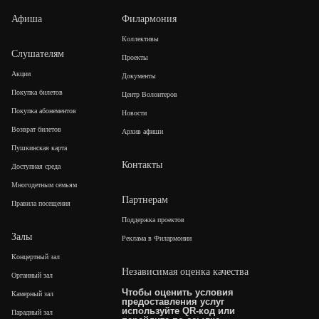
Афиша
Филармония
Коллективы
Слушателям
Проекты
Акции
Документы
Покупка билетов
Центр Волонтеров
Покупка абонементов
Новости
Возврат билетов
Архив афиши
Пушкинская карта
Контакты
Доступная среда
Многодетным семьям
Партнерам
Правила посещения
Поддержка проектов
Залы
Реклама в Филармонии
Концертный зал
Независимая оценка качества
Органный зал
Чтобы оценить условия
Камерный зал
предоставления услуг
используйте QR-код или
Парадный зал