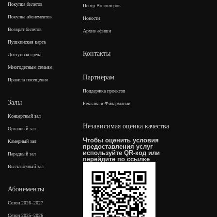
Покупка билетов
Центр Волонтеров
Покупка абонементов
Новости
Возврат билетов
Архив афиши
Пушкинская карта
Контакты
Доступная среда
Многодетным семьям
Партнерам
Правила посещения
Поддержка проектов
Залы
Реклама в Филармонии
Концертный зал
Независимая оценка качества
Органный зал
Чтобы оценить условия
Камерный зал
предоставления услуг
используйте QR-код или
Парадный зал
перейдите по
ссылке
Выставочный зал
Абонементы
Сезон 2026–2027
Сезон 2025–2026