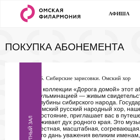
АФИША
ПОКУПКА АБОНЕМЕНТА
16. Сибирские зарисовки. Омский хор
В коллекции «Дорога домой» этот 
кульминацией — живым свидетельст
глубины сибирского народа. Госуд
Омский русский народный хор, наш
достояние, приглашает вас в путеш
КОНЦЕРТНЫЙ ЗАЛ
оживает дух родного края. Это музы
честная, масштабная, согревающая
это дань уважения великим именам