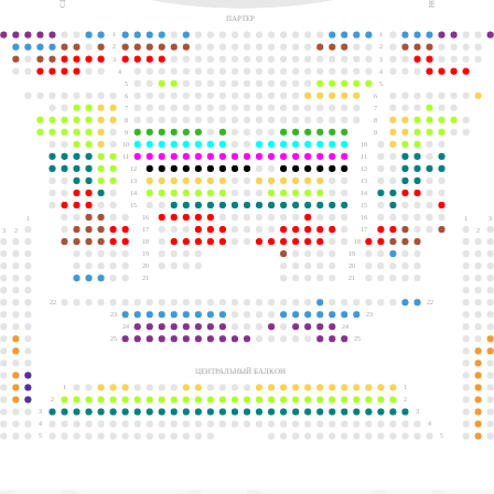
ПАРТЕР
1
1
2
2
3
3
4
4
5
5
6
6
7
7
8
8
9
9
10
10
11
11
12
12
13
13
14
14
15
15
16
16
1
1
3
17
17
3
2
2
18
18
19
19
20
20
21
21
22
22
23
23
24
24
25
25
ЦЕНТРАЛЬНЫЙ БАЛКОН
1
1
2
2
3
3
4
4
5
5