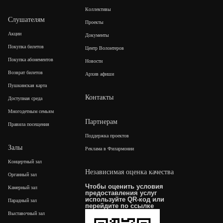
Коллективы
Слушателям
Проекты
Акции
Документы
Покупка билетов
Центр Волонтеров
Покупка абонементов
Новости
Возврат билетов
Архив афиши
Пушкинская карта
Контакты
Доступная среда
Многодетным семьям
Партнерам
Правила посещения
Поддержка проектов
Залы
Реклама в Филармонии
Концертный зал
Независимая оценка качества
Органный зал
Чтобы оценить условия
Камерный зал
предоставления услуг
используйте QR-код или
Парадный зал
перейдите по
ссылке
Выставочный зал