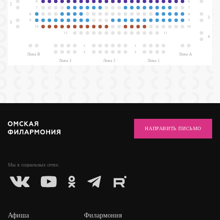
6
6
2
7
7
8
8
3
9
9
3
10
10
11
11
4
1
1
2
2
Ложа В
Ложа А
Ложа 3
Ложа 2
Ложа 1
НАПРАВИТЬ ПИСЬМО
Мы в социальных
сетях:
Афиша
Филармония