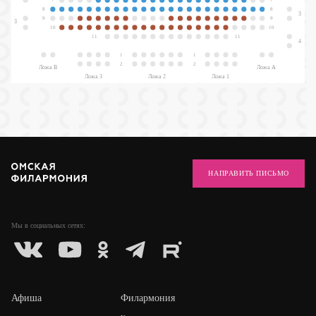
8
8
3
9
9
3
10
10
11
11
4
1
1
2
2
Ложа В
Ложа А
Ложа 3
Ложа 2
Ложа 1
НАПРАВИТЬ ПИСЬМО
Мы в социальных
сетях:
Афиша
Филармония