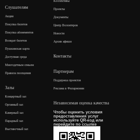
Коллективы
Слушателям
Проекты
Акции
Документы
Покупка билетов
Центр Волонтеров
Покупка абонементов
Новости
Возврат билетов
Архив афиши
Пушкинская карта
Контакты
Доступная среда
Многодетным семьям
Партнерам
Правила посещения
Поддержка проектов
Залы
Реклама в Филармонии
Концертный зал
Независимая оценка качества
Органный зал
Чтобы оценить условия
Камерный зал
предоставления услуг
используйте QR-код или
Парадный зал
перейдите по
ссылке
Выставочный зал