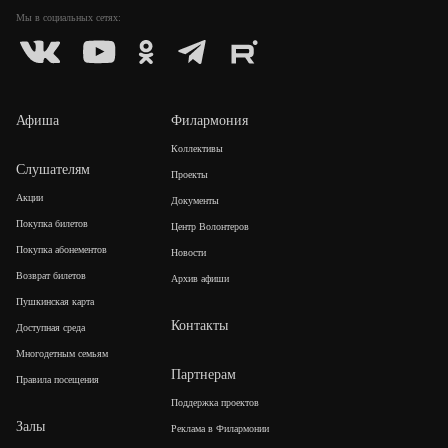
Мы в социальных
сетях:
Афиша
Филармония
Коллективы
Слушателям
Проекты
Акции
Документы
Покупка билетов
Центр Волонтеров
Покупка абонементов
Новости
Возврат билетов
Архив афиши
Пушкинская карта
Контакты
Доступная среда
Многодетным семьям
Партнерам
Правила посещения
Поддержка проектов
Залы
Реклама в Филармонии