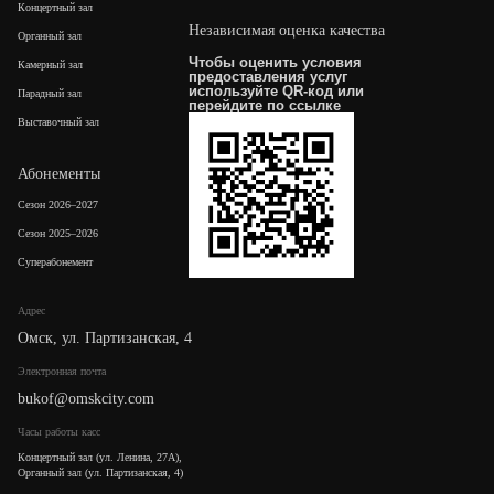
Концертный зал
Независимая оценка качества
Органный зал
Чтобы оценить условия
Камерный зал
предоставления услуг
используйте QR-код или
Парадный зал
перейдите по
ссылке
Выставочный зал
Абонементы
Сезон 2026–2027
Сезон 2025–2026
Суперабонемент
Адрес
Омск, ул. Партизанская, 4
Электронная почта
bukof@omskcity.com
Часы работы касс
Концертный зал (ул. Ленина, 27А),
Органный зал (ул. Партизанская, 4)