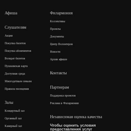
Афиша
Филармония
Коллективы
Слушателям
Проекты
Акции
Документы
Покупка билетов
Центр Волонтеров
Покупка абонементов
Новости
Возврат билетов
Архив афиши
Пушкинская карта
Контакты
Доступная среда
Многодетным семьям
Партнерам
Правила посещения
Поддержка проектов
Залы
Реклама в Филармонии
Концертный зал
Независимая оценка качества
Органный зал
Чтобы оценить условия
Камерный зал
предоставления услуг