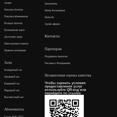
Акции
Документы
Покупка билетов
Центр Волонтеров
Покупка абонементов
Новости
Возврат билетов
Архив афиши
Пушкинская карта
Контакты
Доступная среда
Многодетным семьям
Партнерам
Правила посещения
Поддержка проектов
Залы
Реклама в Филармонии
Концертный зал
Независимая оценка качества
Органный зал
Чтобы оценить условия
Камерный зал
предоставления услуг
используйте QR-код или
Парадный зал
перейдите по
ссылке
Выставочный зал
Абонементы
Сезон 2026–2027