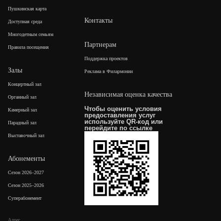
Пушкинская карта
Контакты
Доступная среда
Многодетным семьям
Партнерам
Правила посещения
Поддержка проектов
Залы
Реклама в Филармонии
Концертный зал
Независимая оценка качества
Органный зал
Чтобы оценить условия
Камерный зал
предоставления услуг
используйте QR-код или
Парадный зал
перейдите по
ссылке
Выставочный зал
Абонементы
Сезон 2026–2027
Сезон 2025–2026
Суперабонемент
Адрес