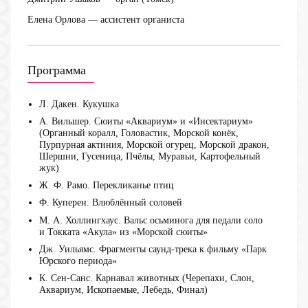
Елена Орлова
— ассистент органиста
Программа
Л. Дакен. Кукушка
А. Вильшер. Сюиты «Аквариум» и «Инсектариум»
(Органный коралл, Головастик, Морской конёк,
Пурпурная актиния, Морской огурец, Морской дракон,
Шершни, Гусеница, Пчёлы, Муравьи, Картофельный
жук)
Ж. Ф. Рамо. Перекликанье птиц
Ф. Куперен. Влюблённый соловей
М. А. Холлингхаус. Вальс осьминога для педали соло
и Токката «Акула» из «Морской сюиты»
Дж. Уильямс. Фрагменты саунд-трека к фильму «Парк
Юрского периода»
К. Сен-Санс. Карнавал животных (Черепахи, Слон,
Аквариум, Ископаемые, Лебедь, Финал)