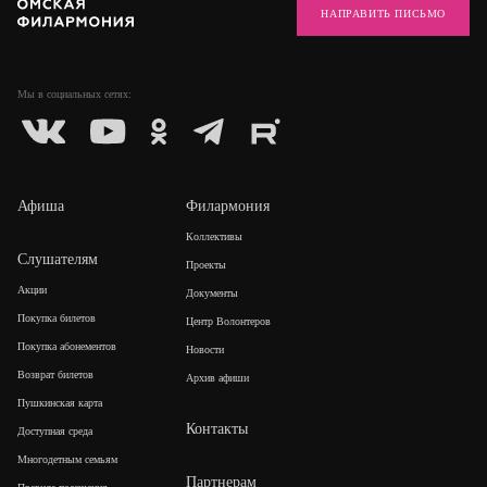
НАПРАВИТЬ ПИСЬМО
Мы в социальных
сетях:
Афиша
Филармония
Коллективы
Слушателям
Проекты
Акции
Документы
Покупка билетов
Центр Волонтеров
Покупка абонементов
Новости
Возврат билетов
Архив афиши
Пушкинская карта
Контакты
Доступная среда
Многодетным семьям
Партнерам