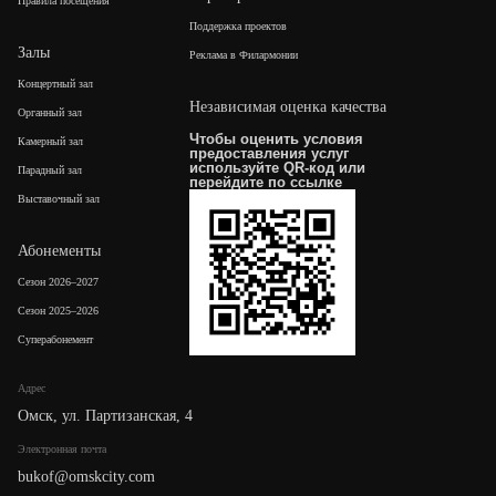
Правила посещения
Поддержка проектов
Залы
Реклама в Филармонии
Концертный зал
Независимая оценка качества
Органный зал
Чтобы оценить условия
Камерный зал
предоставления услуг
используйте QR-код или
Парадный зал
перейдите по
ссылке
Выставочный зал
Абонементы
Сезон 2026–2027
Сезон 2025–2026
Суперабонемент
Адрес
Омск, ул. Партизанская, 4
Электронная почта
bukof@omskcity.com