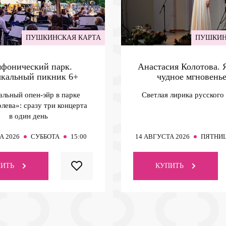
ПУШКИНСКАЯ КАРТА
ПУШКИН
фонический парк.
Анастасия Колотова.
кальный пикник
6+
чудное мгновень
льный опен-эйр в парке
Светлая лирика русского
лева»: сразу три концерта
в один день
А 2026
СУББОТА
15:00
14
АВГУСТА 2026
ПЯТНИ
ИТЬ
КУПИТЬ