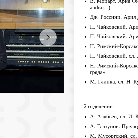
В. Моцарт. Ария Фи
andrai...)
Дж. Россини. Ария
П. Чайковский. Ар
П. Чайковский. Ар
Н. Римский-Корсако
П. Чайковский, сл.
Н. Римский-Корсако
гряда»
М. Глинка, сл. Н. 
2 отделение
А. Алябьев, сл. И.
А. Глазунов. Прелю
М. Мусоргский, сл.