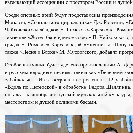
вызывающий ассоциации с простором России и душой 
Среди оперных арий будут представлены произведения
Моцарта, «Севильского цирюльника» Дж. Россини, «Е
Чайковского и «Садко» Н. Римского-Корсакова. Роман
такие как «Хотел бы в единое слово» П. Чайковского, 
гряда» Н. Римского-Корсакова, «Сомнение» и «Попутна
также «Песня о Блохе» М. Мусоргского, добавят прог
Особое внимание будет уделено произведениям А. Дар
и русским народным песням, таким как «Вечерний зво
Забайкалья», «Из-за острова на стрежень», «12 разбо
«Вдоль по Питерской» в обработке Федора Шаляпина.
покажут разнообразие русской музыкальной культуры,
мастерством и душой великими басами.