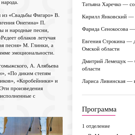
народа.
Татьяна Харечко
— со
 из «Свадьбы Фигаро» В.
Кирилл Янковский
— 
вгения Онегина» П.
Фарида Сенокосова
— 
сы и народные песни,
«Редеет облаков летучая
Евгения Строкина
— д
я песня» М. Глинки, а
Омской области
рамме эмоциональности.
Дмитрий Лемещук
— б
гомыжского, А. Алябьева
области
н», «По диким степям
йников», «Коробейники» и
Лариса Ливинская
— в
 Эти произведения
 исполненные с
Программа
1 отделение